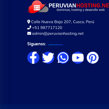
Calle Nueva Baja 207, Cusco, Perú
+51 987717120
admin@peruvianhosting.net
Síguenos: