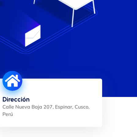
Dirección
Calle Nueva Baja 207, Espinar, Cusco,
Perú